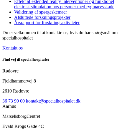
Effekt af extended reality-interventioner og funktionel
elektrisk stimulation hos personer med rygmarvsskade
Validering af spørgeskemaer
Afsluttede forskningsprojekter
Årsrapport for forskningsaktiviteter
Du er velkommen til at kontakte os, hvis du har spørgsmål om
specialhospitalet
Kontakt os
Find vej til specialhospitalet
Rødovre
Fjeldhammervej 8
2610 Rødovre
36 73 90 00
kontakt@specialhospitalet.dk
Aarhus
MarselisborgCentret
Evald Krogs Gade 4C