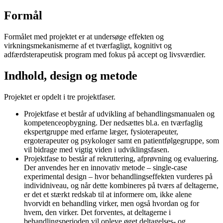
Formål
Formålet med projektet er at undersøge effekten og
virkningsmekanismerne af et tværfagligt, kognitivt og
adfærdsterapeutisk program med fokus på accept og livsværdier.
Indhold, design og metode
Projektet er opdelt i tre projektfaser.
Projektfase et består af udvikling af behandlingsmanualen og
kompetenceopbygning. Der nedsættes bl.a. en tværfaglig
ekspertgruppe med erfarne læger, fysioterapeuter,
ergoterapeuter og psykologer samt en patientfølgegruppe, som
vil bidrage med vigtig viden i udviklingsfasen.
Projektfase to består af rekruttering, afprøvning og evaluering.
Der anvendes her en innovativ metode – single-case
experimental design – hvor behandlingseffekten vurderes på
individniveau, og når dette kombineres på tværs af deltagerne,
er det et stærkt redskab til at informere om, ikke alene
hvorvidt en behandling virker, men også hvordan og for
hvem, den virker. Det forventes, at deltagerne i
behandlingsperioden vil opleve øget deltagelses- og