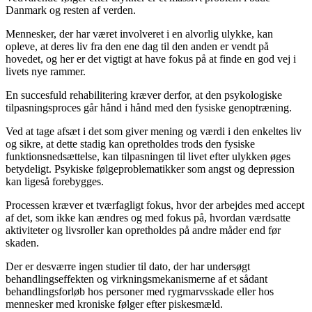
Danmark og resten af verden.
Mennesker, der har været involveret i en alvorlig ulykke, kan
opleve, at deres liv fra den ene dag til den anden er vendt på
hovedet, og her er det vigtigt at have fokus på at finde en god vej i
livets nye rammer.
En succesfuld rehabilitering kræver derfor, at den psykologiske
tilpasningsproces går hånd i hånd med den fysiske genoptræning.
Ved at tage afsæt i det som giver mening og værdi i den enkeltes liv
og sikre, at dette stadig kan opretholdes trods den fysiske
funktionsnedsættelse, kan tilpasningen til livet efter ulykken øges
betydeligt. Psykiske følgeproblematikker som angst og depression
kan ligeså forebygges.
Processen kræver et tværfagligt fokus, hvor der arbejdes med accept
af det, som ikke kan ændres og med fokus på, hvordan værdsatte
aktiviteter og livsroller kan opretholdes på andre måder end før
skaden.
Der er desværre ingen studier til dato, der har undersøgt
behandlingseffekten og virkningsmekanismerne af et sådant
behandlingsforløb hos personer med rygmarvsskade eller hos
mennesker med kroniske følger efter piskesmæld.