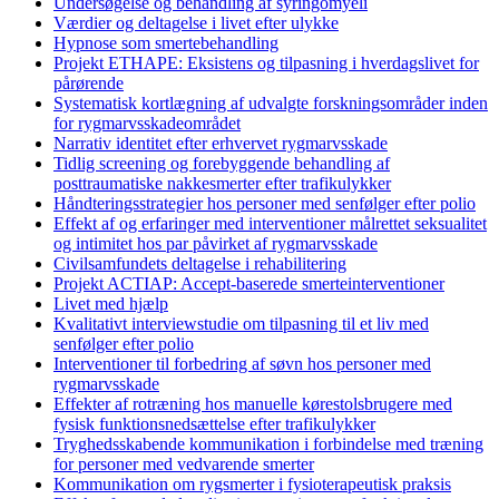
Undersøgelse og behandling af syringomyeli
Værdier og deltagelse i livet efter ulykke
Hypnose som smertebehandling
Projekt ETHAPE: Eksistens og tilpasning i hverdagslivet for
pårørende
Systematisk kortlægning af udvalgte forskningsområder inden
for rygmarvsskadeområdet
Narrativ identitet efter erhvervet rygmarvsskade
Tidlig screening og forebyggende behandling af
posttraumatiske nakkesmerter efter trafikulykker
Håndteringsstrategier hos personer med senfølger efter polio
Effekt af og erfaringer med interventioner målrettet seksualitet
og intimitet hos par påvirket af rygmarvsskade
Civilsamfundets deltagelse i rehabilitering
Projekt ACTIAP: Accept-baserede smerteinterventioner
Livet med hjælp
Kvalitativt interviewstudie om tilpasning til et liv med
senfølger efter polio
Interventioner til forbedring af søvn hos personer med
rygmarvsskade
Effekter af rotræning hos manuelle kørestolsbrugere med
fysisk funktionsnedsættelse efter trafikulykker
Tryghedsskabende kommunikation i forbindelse med træning
for personer med vedvarende smerter
Kommunikation om rygsmerter i fysioterapeutisk praksis