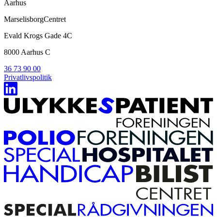
Aarhus
MarselisborgCentret
Evald Krogs Gade 4C
8000 Aarhus C
36 73 90 00
Privatlivspolitik