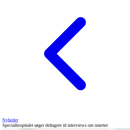
Nyheder
Specialhospitalet søger deltagere til interviews om smerter