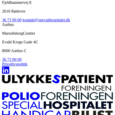
Fjeldhammervej 8
2610 Rødovre
36 73 90 00
kontakt@specialhospitalet.dk
Aarhus
MarselisborgCentret
Evald Krogs Gade 4C
8000 Aarhus C
36 73 90 00
Privatlivspolitik