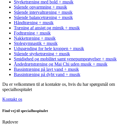
Styrketræning med bold ÷ musik
Stående opvarmning ÷ musik
Stående intervaltræning ÷ musik
Stående balancetræning ÷ musik
Håndtræning ÷ musik
Træning af ansigt og mimik ÷ musik
Fodtræning ÷ musik
Nakketræning ÷ musik
Stolegymnastik ÷ musik
Udspænding for hele kroppen ÷ musik
Stående styrketræning ÷ musik
Smidighed og mobilitet samt venepumpeøvelser ÷ musik
Åndedrætstræning og Mai Chi uden musik ÷ musik
Bassintræning på lavt vand ÷ musik
Bassintræning på dybt vand ÷ musik
Du er velkommen til at kontakte os, hvis du har spørgsmål om
specialhospitalet
Kontakt os
Find vej til specialhospitalet
Rødovre