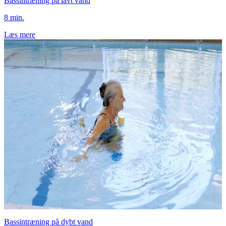
Bassintræning på lavt vand
8 min.
Læs mere
Bassintræning på dybt vand