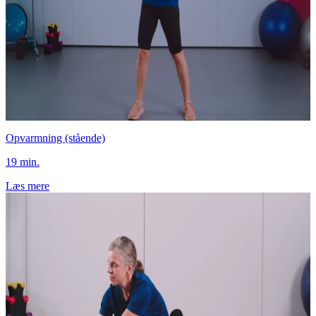
Opvarmning (stående)
19 min.
Læs mere