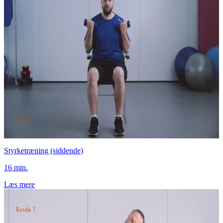
Styrketræning (siddende)
16 min.
Læs mere