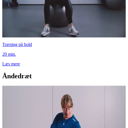
Træning på bold
20 min.
Læs mere
Åndedræt