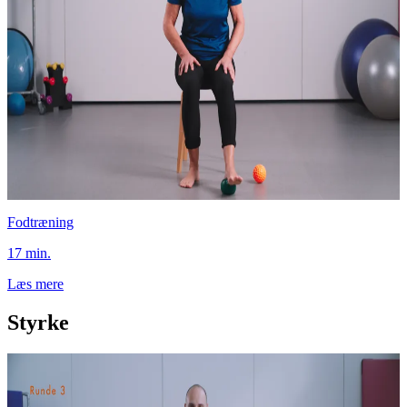
Fodtræning
17 min.
Læs mere
Styrke