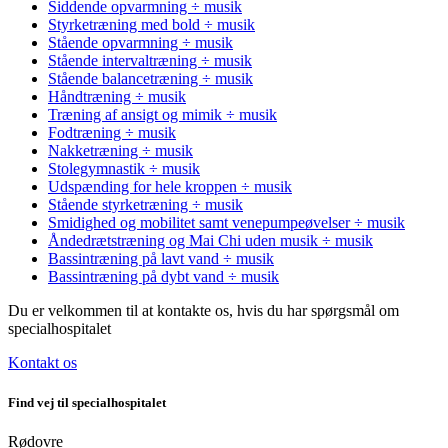
Siddende opvarmning ÷ musik
Styrketræning med bold ÷ musik
Stående opvarmning ÷ musik
Stående intervaltræning ÷ musik
Stående balancetræning ÷ musik
Håndtræning ÷ musik
Træning af ansigt og mimik ÷ musik
Fodtræning ÷ musik
Nakketræning ÷ musik
Stolegymnastik ÷ musik
Udspænding for hele kroppen ÷ musik
Stående styrketræning ÷ musik
Smidighed og mobilitet samt venepumpeøvelser ÷ musik
Åndedrætstræning og Mai Chi uden musik ÷ musik
Bassintræning på lavt vand ÷ musik
Bassintræning på dybt vand ÷ musik
Du er velkommen til at kontakte os, hvis du har spørgsmål om
specialhospitalet
Kontakt os
Find vej til specialhospitalet
Rødovre