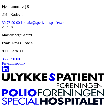
Fjeldhammervej 8
2610 Rødovre
36 73 90 00
kontakt@specialhospitalet.dk
Aarhus
MarselisborgCentret
Evald Krogs Gade 4C
8000 Aarhus C
36 73 90 00
Privatlivspolitik