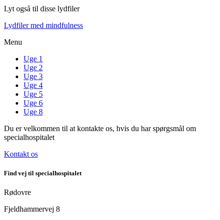
Lyt også til disse lydfiler
Lydfiler med mindfulness
Menu
Uge 1
Uge 2
Uge 3
Uge 4
Uge 5
Uge 6
Uge 8
Du er velkommen til at kontakte os, hvis du har spørgsmål om
specialhospitalet
Kontakt os
Find vej til specialhospitalet
Rødovre
Fjeldhammervej 8