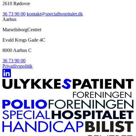
2610 Rødovre
36 73 90 00
kontakt@specialhospitalet.dk
Aarhus
MarselisborgCentret
Evald Krogs Gade 4C
8000 Aarhus C
36 73 90 00
Privatlivspolitik