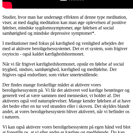
Studier, hvor man har undersøgt effekten af denne type meditation,
viser, at med daglig meditation kan man øge oplevelsen af positive
følelser, mindske sygdomssymptomer, øge følelsen af social
samhørighed og mindske depressive symptomer*.
I meditationer med fokus på kærlighed og venlighed arbejdes der
med at aktivere beroligelsessystemet. Det er et system, som frigiver
oxytocin - også kaldet kærlighedshormonet.
Når vi får frigivet kærlighedshormonet, opstår en følelse af social
tryghed, sindsro, samhørighed, kærlighed og medfølelse. Der
frigives også endorfiner, som virker smertestillende.
Der findes mange forskellige måder at aktivere vores
beroligelsessystem på. Vi får det aktiveret ved kærlige berøringer og
generelt ved at være sammen med mennesker, vi holder af. Det
aktiveres også ved naturoplevelser. Mange kender følelsen af at have
det bedre efter en tur ved stranden eller i skoven. Det skyldes blandt
andet, at vores beroligelsessystem bliver aktiveret, når vi befinder os
i naturen.
Vi kan også aktivere vores beroligelsessystem på egen hånd ved blot
at forestille os, at vi eller andre er kærlige og medfølende. Du kan