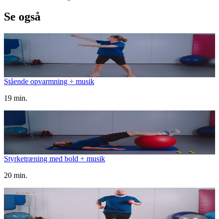
Se også
Stående opvarmning ÷ musik
19 min.
Styrketræning med bold ÷ musik
20 min.