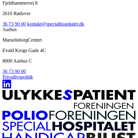
Fjeldhammervej 8
2610 Rødovre
36 73 90 00
kontakt@specialhospitalet.dk
Aarhus
MarselisborgCentret
Evald Krogs Gade 4C
8000 Aarhus C
36 73 90 00
Privatlivspolitik