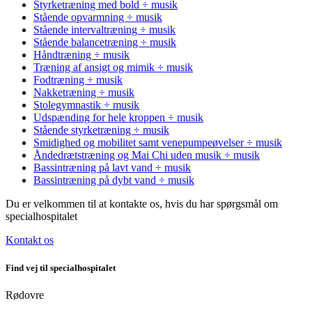
Styrketræning med bold ÷ musik
Stående opvarmning ÷ musik
Stående intervaltræning ÷ musik
Stående balancetræning ÷ musik
Håndtræning ÷ musik
Træning af ansigt og mimik ÷ musik
Fodtræning ÷ musik
Nakketræning ÷ musik
Stolegymnastik ÷ musik
Udspænding for hele kroppen ÷ musik
Stående styrketræning ÷ musik
Smidighed og mobilitet samt venepumpeøvelser ÷ musik
Åndedrætstræning og Mai Chi uden musik ÷ musik
Bassintræning på lavt vand ÷ musik
Bassintræning på dybt vand ÷ musik
Du er velkommen til at kontakte os, hvis du har spørgsmål om
specialhospitalet
Kontakt os
Find vej til specialhospitalet
Rødovre