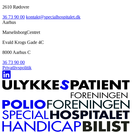
2610 Rødovre
36 73 90 00
kontakt@specialhospitalet.dk
Aarhus
MarselisborgCentret
Evald Krogs Gade 4C
8000 Aarhus C
36 73 90 00
Privatlivspolitik