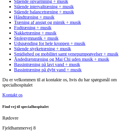
Stående opvarmning ÷ musik
Stående intervaltræning ÷ musik
Stående balancetræning ÷ musik
Håndtræning ÷ musik
Træning af ansigt og mimik ÷ musik
Fodtræning ÷ musik
Nakketræning ÷ musik
Stolegymnastik ÷ musik
Udspænding for hele kroppen ÷ musik
Stående styrketræning ÷ musik
Smidighed og mobilitet samt venepumpeøvelser ÷ musik
Åndedrætstræning og Mai Chi uden musik ÷ musik
Bassintræning på lavt vand ÷ musik
Bassintræning på dybt vand ÷ musik
Du er velkommen til at kontakte os, hvis du har spørgsmål om
specialhospitalet
Kontakt os
Find vej til specialhospitalet
Rødovre
Fjeldhammervej 8