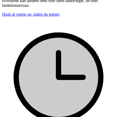
Øvelserne kan udføres med eller uden håndvægte, alt efter
funktionsniveau.
Husk at varme op, inden du træner
.