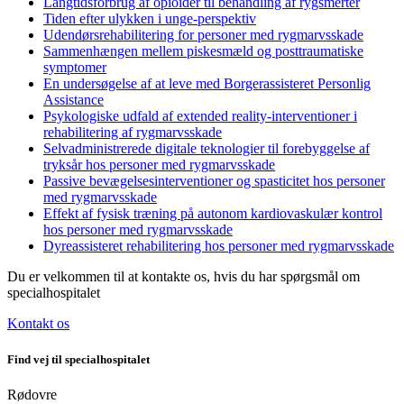
Langtidsforbrug af opioider til behandling af rygsmerter
Tiden efter ulykken i unge-perspektiv
Udendørsrehabilitering for personer med rygmarvsskade
Sammenhængen mellem piskesmæld og posttraumatiske
symptomer
En undersøgelse af at leve med Borgerassisteret Personlig
Assistance
Psykologiske udfald af extended reality-interventioner i
rehabilitering af rygmarvsskade
Selvadministrerede digitale teknologier til forebyggelse af
tryksår hos personer med rygmarvsskade
Passive bevægelsesinterventioner og spasticitet hos personer
med rygmarvsskade
Effekt af fysisk træning på autonom kardiovaskulær kontrol
hos personer med rygmarvsskade
Dyreassisteret rehabilitering hos personer med rygmarvsskade
Du er velkommen til at kontakte os, hvis du har spørgsmål om
specialhospitalet
Kontakt os
Find vej til specialhospitalet
Rødovre