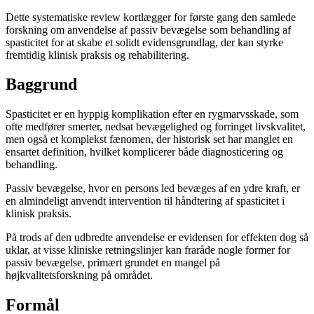
Dette systematiske review kortlægger for første gang den samlede
forskning om anvendelse af passiv bevægelse som behandling af
spasticitet for at skabe et solidt evidensgrundlag, der kan styrke
fremtidig klinisk praksis og rehabilitering.
Baggrund
Spasticitet er en hyppig komplikation efter en rygmarvsskade, som
ofte medfører smerter, nedsat bevægelighed og forringet livskvalitet,
men også et komplekst fænomen, der historisk set har manglet en
ensartet definition, hvilket komplicerer både diagnosticering og
behandling.
Passiv bevægelse, hvor en persons led bevæges af en ydre kraft, er
en almindeligt anvendt intervention til håndtering af spasticitet i
klinisk praksis.
På trods af den udbredte anvendelse er evidensen for effekten dog så
uklar, at visse kliniske retningslinjer kan fraråde nogle former for
passiv bevægelse, primært grundet en mangel på
højkvalitetsforskning på området.
Formål