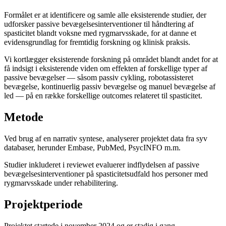
Formålet er at identificere og samle alle eksisterende studier, der
udforsker passive bevægelsesinterventioner til håndtering af
spasticitet blandt voksne med rygmarvsskade, for at danne et
evidensgrundlag for fremtidig forskning og klinisk praksis.
Vi kortlægger eksisterende forskning på området blandt andet for at
få indsigt i eksisterende viden om effekten af forskellige typer af
passive bevægelser — såsom passiv cykling, robotassisteret
bevægelse, kontinuerlig passiv bevægelse og manuel bevægelse af
led — på en række forskellige outcomes relateret til spasticitet.
Metode
Ved brug af en narrativ syntese, analyserer projektet data fra syv
databaser, herunder Embase, PubMed, PsycINFO m.m.
Studier inkluderet i reviewet evaluerer indflydelsen af passive
bevægelsesinterventioner på spasticitetsudfald hos personer med
rygmarvsskade under rehabilitering.
Projektperiode
Projektet startede i november 2024 og er stadig i gang.