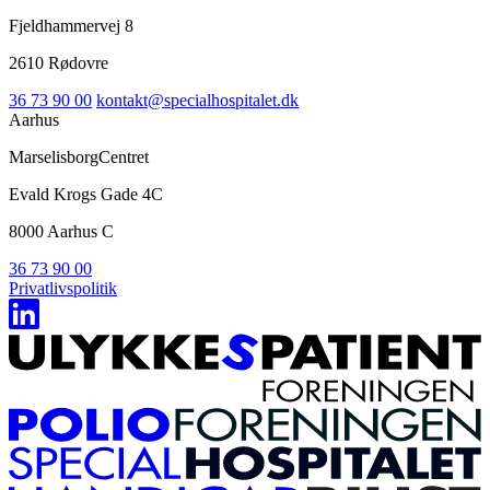
Fjeldhammervej 8
2610 Rødovre
36 73 90 00
kontakt@specialhospitalet.dk
Aarhus
MarselisborgCentret
Evald Krogs Gade 4C
8000 Aarhus C
36 73 90 00
Privatlivspolitik